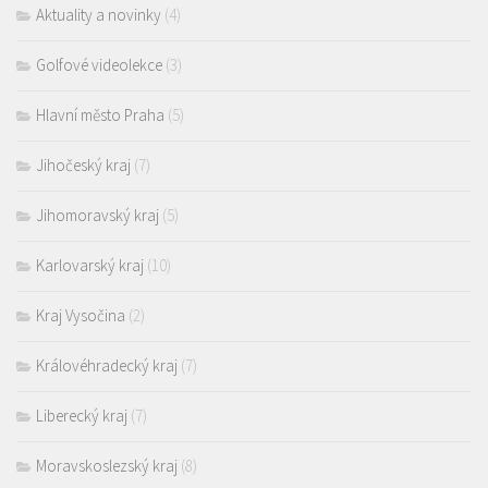
Aktuality a novinky
(4)
Golfové videolekce
(3)
Hlavní město Praha
(5)
Jihočeský kraj
(7)
Jihomoravský kraj
(5)
Karlovarský kraj
(10)
Kraj Vysočina
(2)
Královéhradecký kraj
(7)
Liberecký kraj
(7)
Moravskoslezský kraj
(8)