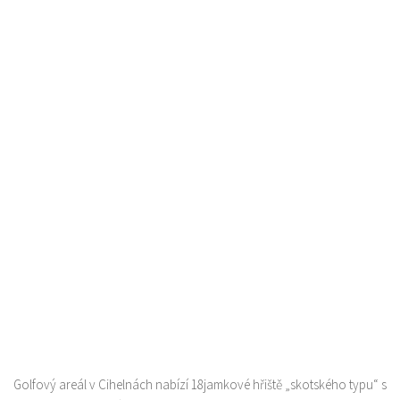
Golfový areál v Cihelnách nabízí 18jamkové hřiště „skotského typu“ s