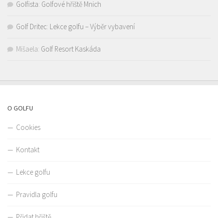
Golfista
:
Golfové hřiště Mnich
Golf Dritec
:
Lekce golfu – Výběr vybavení
Mišaela
:
Golf Resort Kaskáda
O GOLFU
Cookies
Kontakt
Lekce golfu
Pravidla golfu
Přidat hřiště