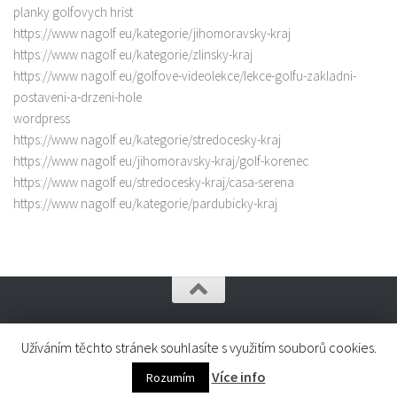
planky golfovych hrist
https://www nagolf eu/kategorie/jihomoravsky-kraj
https://www nagolf eu/kategorie/zlinsky-kraj
https://www nagolf eu/golfove-videolekce/lekce-golfu-zakladni-
postaveni-a-drzeni-hole
wordpress
https://www nagolf eu/kategorie/stredocesky-kraj
https://www nagolf eu/jihomoravsky-kraj/golf-korenec
https://www nagolf eu/stredocesky-kraj/casa-serena
https://www nagolf eu/kategorie/pardubicky-kraj
Golfová hřiště - mapa golfových hřišť v ČR © 2026. All Rights
Užíváním těchto stránek souhlasíte s využitím souborů cookies.
Reserved.
Více info
Rozumím