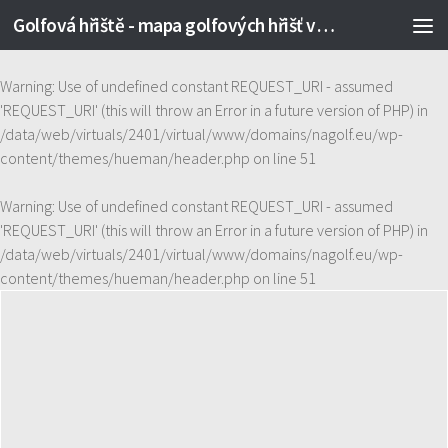
Golfová hřiště - mapa golfových hřišť v ČR
Skip to content
Warning
: Use of undefined constant REQUEST_URI - assumed
'REQUEST_URI' (this will throw an Error in a future version of PHP) in
/data/web/virtuals/2401/virtual/www/domains/nagolf.eu/wp-
content/themes/hueman/header.php
on line
51
Warning
: Use of undefined constant REQUEST_URI - assumed
'REQUEST_URI' (this will throw an Error in a future version of PHP) in
/data/web/virtuals/2401/virtual/www/domains/nagolf.eu/wp-
content/themes/hueman/header.php
on line
51