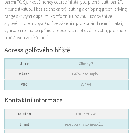
parem 70, 9jamkový honey course (hřiště typu pitch & putt, par 27,
možnost vstupu i bez zelené karty), putting a chipping green, driving
range s krytými odpališti, komfortní klubovnu, ubytování ve
stylovém hotelu Royal Golf, se zázemím pro konání firemních akcí,
vynikající restauraci přímo v prostorách golfového klubu, pro-shop
a půjčovnu vozíků i holí.
Adresa golfového hřiště
Ulice
Cihelny 7
Město
Bečov nad Teplou
PSČ
364 64
Kontaktní informace
Telefon
+420 353972281
Email
reception@astoria-golf.com