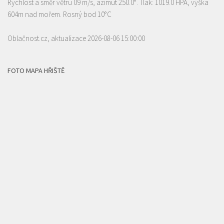
Rychlost a směr větru 09 m/s, azimut 250.0°. Tlak: 1019.0 HPA, výška
604m nad mořem. Rosný bod 10°C
Oblačnost.cz
, aktualizace 2026-08-06 15:00:00
FOTO MAPA HŘIŠTĚ