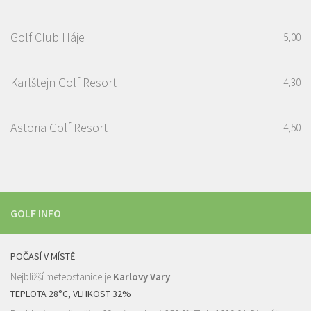
Golf Club Háje
5,00
Karlštejn Golf Resort
4,30
Astoria Golf Resort
4,50
GOLF INFO
POČASÍ V MÍSTĚ
Nejbližší meteostanice je
Karlovy Vary
.
TEPLOTA 28°C, VLHKOST 32%