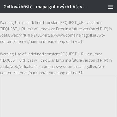
Golfová hřiště - mapa golfových hřišť v ČR
Skip to content
Warning
: Use of undefined constant REQUEST_URI - assumed
'REQUEST_URI' (this will throw an Error in a future version of PHP) in
/data/web/virtuals/2401/virtual/www/domains/nagolf.eu/wp-
content/themes/hueman/header.php
on line
51
Warning
: Use of undefined constant REQUEST_URI - assumed
'REQUEST_URI' (this will throw an Error in a future version of PHP) in
/data/web/virtuals/2401/virtual/www/domains/nagolf.eu/wp-
content/themes/hueman/header.php
on line
51