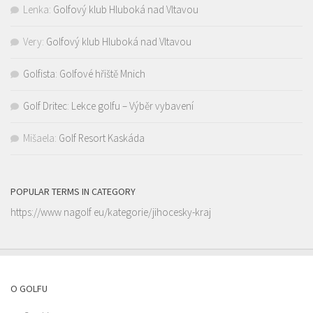
Lenka
:
Golfový klub Hluboká nad Vltavou
Very
:
Golfový klub Hluboká nad Vltavou
Golfista
:
Golfové hřiště Mnich
Golf Dritec
:
Lekce golfu – Výběr vybavení
Mišaela
:
Golf Resort Kaskáda
POPULAR TERMS IN CATEGORY
https://www nagolf eu/kategorie/jihocesky-kraj
O GOLFU